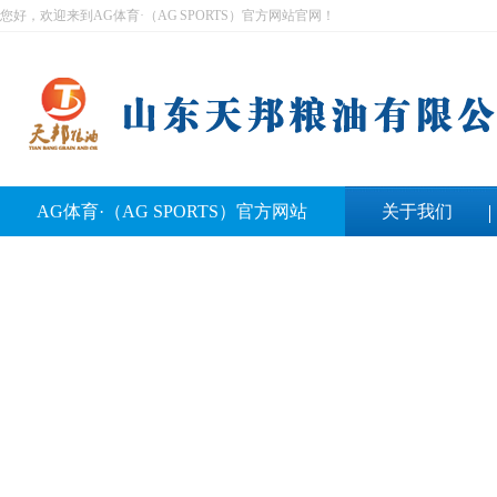
您好，欢迎来到AG体育·（AG SPORTS）官方网站官网！
AG体育·（AG SPORTS）官方网站
关于我们
人才招聘
请您留言
联系我们