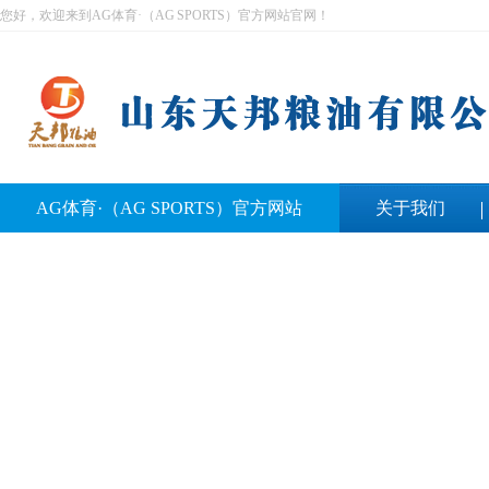
您好，欢迎来到AG体育·（AG SPORTS）官方网站官网！
AG体育·（AG SPORTS）官方网站
关于我们
人才招聘
请您留言
联系我们