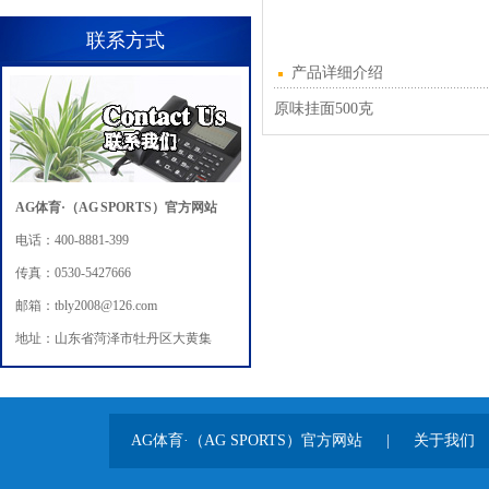
联系方式
产品详细介绍
原味挂面500克
AG体育·（AG SPORTS）官方网站
电话：400-8881-399
传真：0530-5427666
邮箱：tbly2008@126.com
地址：山东省菏泽市牡丹区大黄集
AG体育·（AG SPORTS）官方网站
|
关于我们