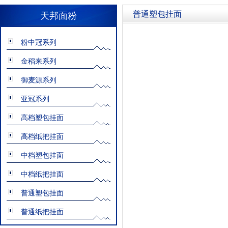
普通塑包挂面
天邦面粉
粉中冠系列
金稻来系列
御麦源系列
亚冠系列
高档塑包挂面
高档纸把挂面
中档塑包挂面
中档纸把挂面
普通塑包挂面
普通纸把挂面