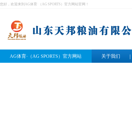
您好，欢迎来到AG体育·（AG SPORTS）官方网站官网！
AG体育·（AG SPORTS）官方网站
关于我们
人才招聘
请您留言
联系我们