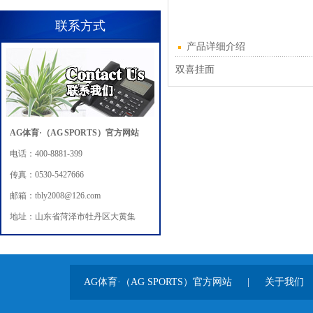
联系方式
产品详细介绍
双喜挂面
AG体育·（AG SPORTS）官方网站
电话：400-8881-399
传真：0530-5427666
邮箱：tbly2008@126.com
地址：山东省菏泽市牡丹区大黄集
AG体育·（AG SPORTS）官方网站
|
关于我们