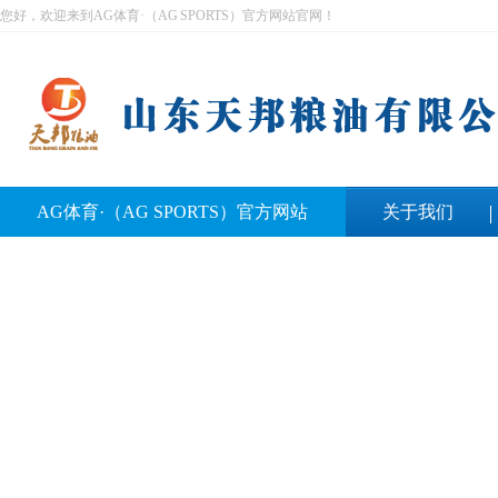
您好，欢迎来到AG体育·（AG SPORTS）官方网站官网！
AG体育·（AG SPORTS）官方网站
关于我们
人才招聘
请您留言
联系我们